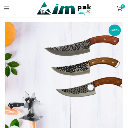
0
-49%