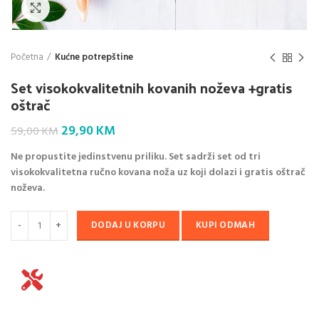
Klik da povećaš
Početna
Kućne potrepštine
Set visokokvalitetnih kovanih noževa +gratis
oštrač
Original
Current
29,90
KM
59,00
KM
price
price
Ne propustite jedinstvenu priliku. Set sadrži set od tri
was:
is:
visokokvalitetna ručno kovana noža uz koji dolazi i gratis oštrač
59,00 KM.
29,90 KM.
noževa.
DODAJ U KORPU
KUPI ODMAH