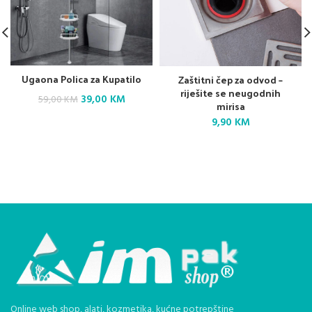
Ugaona Polica za Kupatilo
Zaštitni čep za odvod –
riješite se neugodnih
Original
Current
39,00
KM
59,00
KM
mirisa
price
price
9,90
KM
was:
is:
59,00 KM.
39,00 KM.
Online web shop, alati, kozmetika, kućne potrepštine