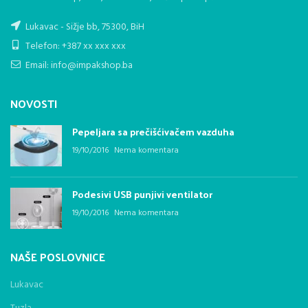
Lukavac - Sižje bb, 75300, BiH
Telefon: +387 xx xxx xxx
Email: info@impakshop.ba
NOVOSTI
Pepeljara sa prečišćivačem vazduha
19/10/2016
Nema komentara
Podesivi USB punjivi ventilator
19/10/2016
Nema komentara
NAŠE POSLOVNICE
Lukavac