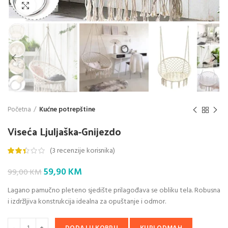
Klik da povećaš
Početna
Kućne potrepštine
Viseća Ljuljaška-Gnijezdo
(
3
recenzije korisnika)
Original
Current
59,90
KM
99,00
KM
price
price
Lagano pamučno pleteno sjedište prilagođava se obliku tela. Robusna
was:
is:
i izdržljiva konstrukcija idealna za opuštanje i odmor.
99,00 KM.
59,90 KM.