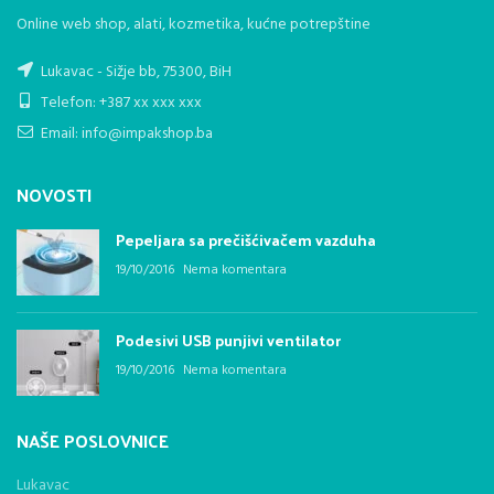
Online web shop, alati, kozmetika, kućne potrepštine
Lukavac - Sižje bb, 75300, BiH
Telefon: +387 xx xxx xxx
Email: info@impakshop.ba
NOVOSTI
Pepeljara sa prečišćivačem vazduha
19/10/2016
Nema komentara
Podesivi USB punjivi ventilator
19/10/2016
Nema komentara
NAŠE POSLOVNICE
Lukavac