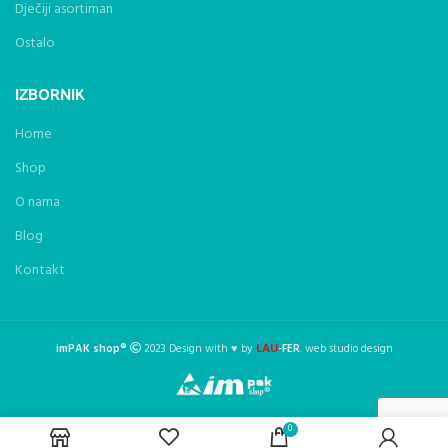
Dječiji asortiman
Ostalo
IZBORNIK
Home
Shop
O nama
Blog
Kontakt
LAU
imPAK shop®
2023 Design with ♥ by
-FER
. web studio design
0