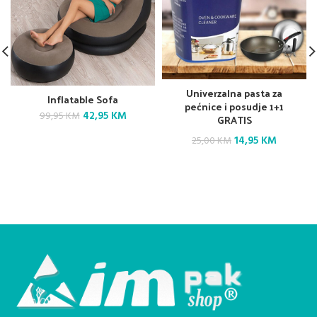
Univerzalna pasta za
Inflatable Sofa
pećnice i posudje 1+1
Original
Current
42,95
KM
99,95
KM
GRATIS
price
price
Original
Current
14,95
KM
was:
is:
25,00
KM
99,95 KM.
42,95 KM.
price
price
was:
is:
25,00 KM.
14,95 KM