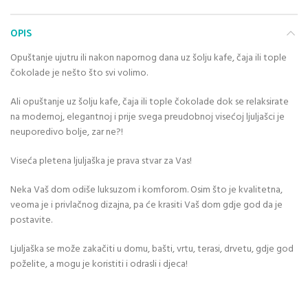
OPIS
Opuštanje ujutru ili nakon napornog dana uz šolju kafe, čaja ili tople
čokolade je nešto što svi volimo.
Ali opuštanje uz šolju kafe, čaja ili tople čokolade dok se relaksirate
na modernoj, elegantnoj i prije svega preudobnoj visećoj ljuljašci je
neuporedivo bolje, zar ne?!
Viseća pletena ljuljaška je prava stvar za Vas!
Neka Vaš dom odiše luksuzom i komforom. Osim što je kvalitetna,
veoma je i privlačnog dizajna, pa će krasiti Vaš dom gdje god da je
postavite.
Ljuljaška se može zakačiti u domu, bašti, vrtu, terasi, drvetu, gdje god
poželite, a mogu je koristiti i odrasli i djeca!