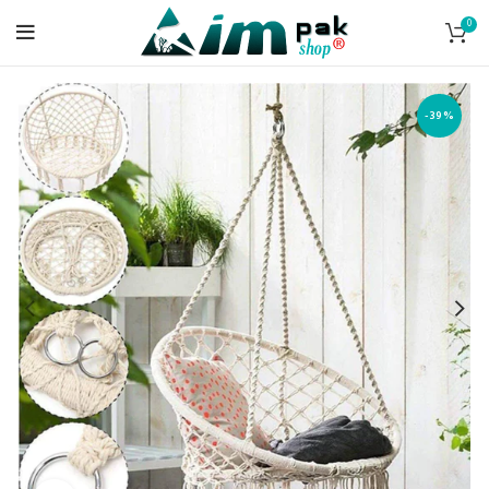
0
-39%