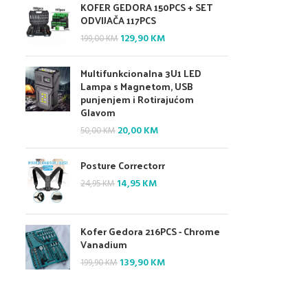
KOFER GEDORA 150PCS + SET
150,00 KM.
90,00 KM.
ODVIJAČA 117PCS
Original
Current
129,90
KM
199,00
KM
price
price
was:
is:
Multifunkcionalna 3U1 LED
199,00 KM.
129,90 KM.
Lampa s Magnetom, USB
punjenjem i Rotirajućom
Glavom
Original
Current
20,00
KM
50,00
KM
price
price
was:
is:
Posture Correctorr
50,00 KM.
20,00 KM.
Original
Current
14,95
KM
24,95
KM
price
price
was:
is:
24,95 KM.
14,95 KM.
Kofer Gedora 216PCS - Chrome
Vanadium
Original
Current
139,90
KM
199,90
KM
price
price
was:
is:
199,90 KM.
139,90 KM.