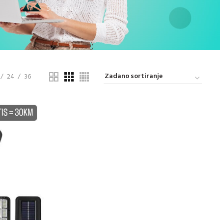
50 Products
24
36