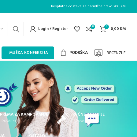
Besplatna dostava za narudžbe preko 200 KM
0
0
Login / Register
0,00
KM
PODRŠKA
RECENZIJE
MUŠKA KONFEKCIJA
a
PREMA ZA KAMPOVANJE
RUČNE BATERIJE
5 Products
3 Products
JA
OSTALO