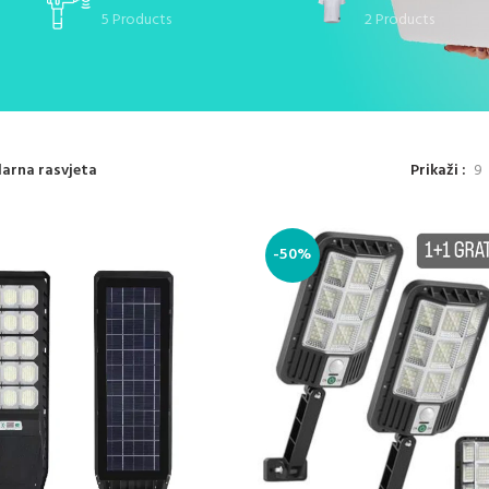
5 Products
2 Products
Prikaži
9
larna rasvjeta
-50%