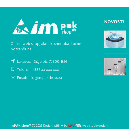
NOVOSTI
Online web shop, alati, kozmetika, kućne
potrepštine
Lukavac - Sižje bb, 75300, BiH
Telefon: +387 xx xxx xxx
Email: info@impakshop.ba
LAU
imPAK shop®
2023 Design with ♥ by
-FER
. web studio design