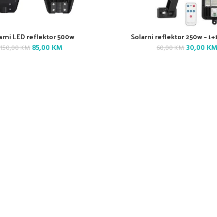
arni LED reflektor 500w
Solarni reflektor 250w – 1
Original
Current
Original
85,00
KM
30,00
K
150,00
KM
60,00
KM
price
price
price
was:
is:
was:
150,00 KM.
85,00 KM.
60,00 KM