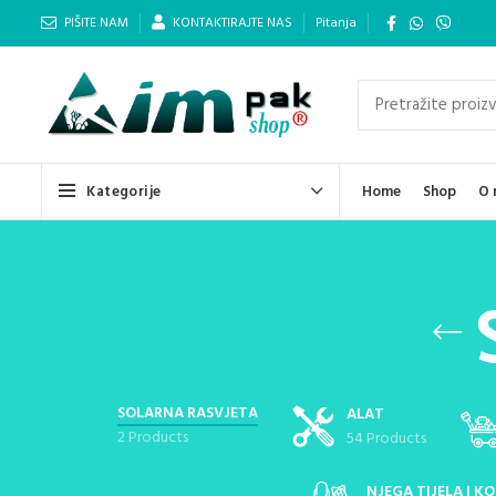
PIŠITE NAM
KONTAKTIRAJTE NAS
Pitanja
Kategorije
Home
Shop
O 
SOLARNA RASVJETA
ALAT
2 Products
54 Products
NJEGA TIJELA I KO