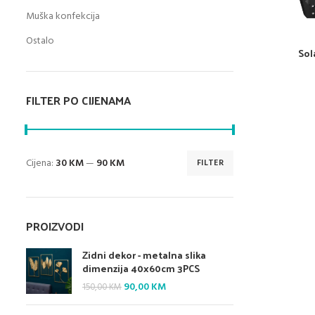
Muška konfekcija
Ostalo
Sol
FILTER PO CIJENAMA
Cijena:
30 KM
—
90 KM
FILTER
Minimalna
Maksimalna
cijena
cijena
PROIZVODI
Zidni dekor - metalna slika
dimenzija 40x60cm 3PCS
Original
Current
90,00
KM
150,00
KM
price
price
was:
is: