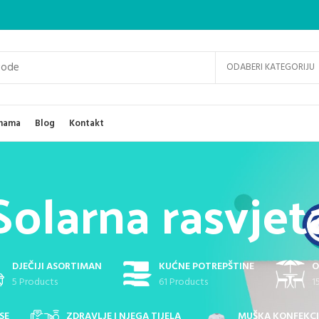
ODABERI KATEGORIJU
nama
Blog
Kontakt
Solarna rasvjet
DJEČIJI ASORTIMAN
KUĆNE POTREPŠTINE
O
5 Products
61 Products
1
SE
ZDRAVLJE I NJEGA TIJELA
MUŠKA KONFEKCI