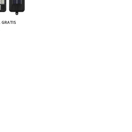
+1 GRATIS
Current
M
price
is:
.
30,00 KM.