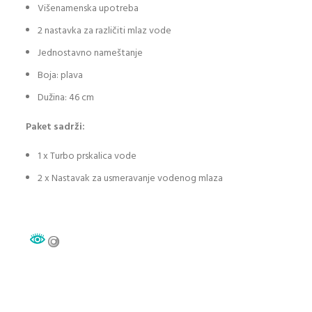
Višenamenska upotreba
2 nastavka za različiti mlaz vode
Jednostavno nameštanje
Boja: plava
Dužina: 46 cm
Paket sadrži:
1 x Turbo prskalica vode
2 x Nastavak za usmeravanje vodenog mlaza