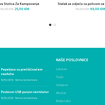
va Stolica Za Kampovanje
Stalak za odjeću sa policom za
Original
Current
Original
25,00
KM
49,00
K
45,00
KM
99,00
KM
price
price
price
was:
is:
was:
45,00 KM.
25,00 KM.
99,00 KM.
NAŠE POSLOVNICE
Pepeljara sa prečišćivačem
Lukavac
vazduha
Tuzla
19/10/2016
Nema komentara
Sarajevo
Podesivi USB punjivi ventilator
Mostar
19/10/2016
Nema komentara
Banja Luka