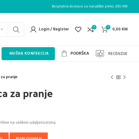
Besplatna dostava za narudžbe preko 200 KM
0
0
Login / Register
0,00
KM
PODRŠKA
RECENZIJE
MUŠKA KONFEKCIJA
za pranje
a za pranje
rent
ce
ršine na velikim udaljenostima.
00 KM.
U
KUPI ODMAH