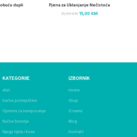
 obuću dupli
Pjena za Uklanjanje Nečistoća
Current
M
Original
Current
15,00
KM
35,00
KM
price
price
price
is:
49,00 KM.
was:
is:
35,00 KM.
15,00 KM.
KATEGORIJE
IZBORNIK
Alat
Home
Kućne potrepštine
Shop
Oprema za kampovanje
O nama
Ručne baterije
Blog
Njega tijela i kose
Kontakt