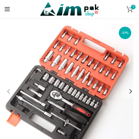
0
-51%