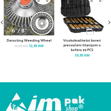
Derusting Weeding Wheel
Visokokvalitetni boreri
presvučeni titanijom u
Original
Current
12,95
KM
34,95
KM
koferu 99 PCS
price
price
was:
is:
39,95
KM
34,95 KM.
12,95 KM.