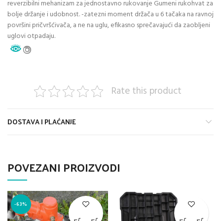
reverzibilni mehanizam za jednostavno rukovanje Gumeni rukohvat za
bolje držanje i udobnost. -zatezni moment držača u 6 tačaka na ravnoj
površini pričvršćivača, a ne na uglu, efikasno sprečavajući da zaobljeni
uglovi otpadaju.
Rate this product
DOSTAVA I PLAĆANJE
POVEZANI PROIZVODI
-63%