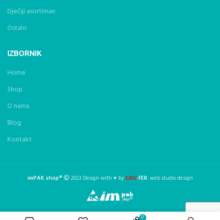
Dječiji asortiman
Ostalo
IZBORNIK
Home
Shop
O nama
Blog
Kontakt
LAU
imPAK shop®
2023 Design with ♥ by
-FER
. web studio design
0