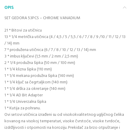
OPIS
SET GEDORA 53PCS – CHROME VANADIUM
21 * Bitovi za utičnicu
13 * 1/4 metrička utičnica (4 / 4,5 / 5 / 5,5 / 6 / 7 / 8 / 9 /10 / 11 / 12 / 13
/ 14) mm
7 * produžena utičnica (6 / 7 / 8 / 10 / 12 / 13 / 14) mm
3 * imbus ključevi (1,5 mm / 2 mm / 2,5 mm)
2 * 1/4 produžna šipka (50 mm / 100 mm)
1 * 1/4 klizna šipka (110 mm)
1 * 1/4 mekana produžna šipka (140 mm)
1 * 1/4 ključ sa čegrtaljkom (140 mm)
1 * 1/4 drška za okretanje (140 mm)
1 * 1/4 AD Bit Adapter
1 * 1/4 Univerzalna šipka
1 * Kutija za pohranu.
Ovi setovi utičnica izrađeni su od visokokvalitetnog ugljičnog čelika
kovanog na visokoj temperaturi, visoke čvrstoće, visoke tvrdoće,
izdržljivosti i otpornosti na koroziju. Prekidač za brzo otpuštanje i