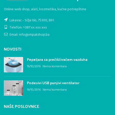
Online web shop, alati, kozmetika, kućne potrepštine
Lukavac - Sižje bb, 75300, BiH
Telefon: +387 xx xxx xxx
Email: info@impakshop.ba
NOVOSTI
Pepeljara sa prečišćivačem vazduha
19/10/2016
Nema komentara
Podesivi USB punjivi ventilator
19/10/2016
Nema komentara
NAŠE POSLOVNICE