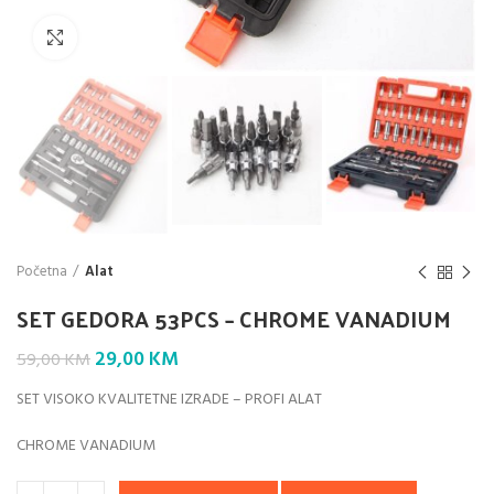
Klik da povećaš
Početna
Alat
SET GEDORA 53PCS – CHROME VANADIUM
Original
Current
29,00
KM
59,00
KM
price
price
SET VISOKO KVALITETNE IZRADE – PROFI ALAT
was:
is:
59,00 KM.
29,00 KM.
CHROME VANADIUM