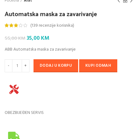
Početna
Alat
Automatska maska za zavarivanje
(
139
recenzije korisnika)
Original
Current
35,00
KM
55,00
KM
price
price
ABB Automatska maska za zavarivanje
was:
is:
55,00 KM.
35,00 KM.
DODAJ U KORPU
KUPI ODMAH
OBEZBIJEĐEN SERVIS