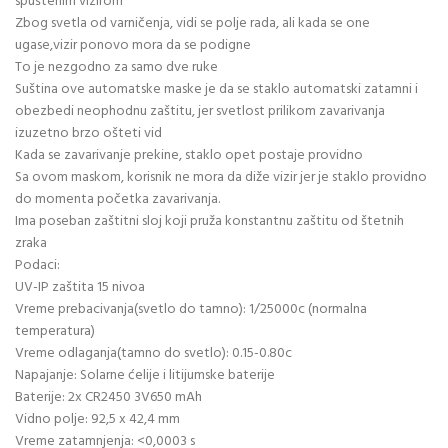
spuštenim vizirom
Zbog svetla od varničenja, vidi se polje rada, ali kada se one
ugase,vizir ponovo mora da se podigne
To je nezgodno za samo dve ruke
Suština ove automatske maske je da se staklo automatski zatamni i
obezbedi neophodnu zaštitu, jer svetlost prilikom zavarivanja
izuzetno brzo ošteti vid
Kada se zavarivanje prekine, staklo opet postaje providno
Sa ovom maskom, korisnik ne mora da diže vizir jer je staklo providno
do momenta početka zavarivanja.
Ima poseban zaštitni sloj koji pruža konstantnu zaštitu od štetnih
zraka
Podaci:
UV-IP zaštita 15 nivoa
Vreme prebacivanja(svetlo do tamno): 1/25000c (normalna
temperatura)
Vreme odlaganja(tamno do svetlo): 0.15-0.80c
Napajanje: Solarne ćelije i litijumske baterije
Baterije: 2x CR2450 3V650 mAh
Vidno polje: 92,5 x 42,4 mm
Vreme zatamnjenja: <0,0003 s