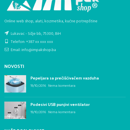
Online web shop, alati, kozmetika, kućne potrepštine
Lukavac - Sižje bb, 75300, BiH
Telefon: +387 xx xxx xxx
Email: info@impakshop.ba
NOVOSTI
Pepeljara sa prečišćivačem vazduha
19/10/2016
Nema komentara
Podesivi USB punjivi ventilator
19/10/2016
Nema komentara