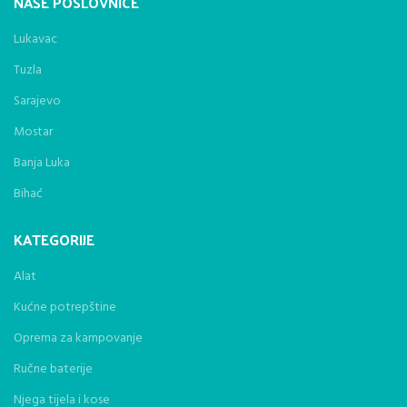
NAŠE POSLOVNICE
Lukavac
Tuzla
Sarajevo
Mostar
Banja Luka
Bihać
KATEGORIJE
Alat
Kućne potrepštine
Oprema za kampovanje
Ručne baterije
Njega tijela i kose