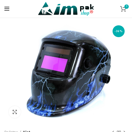
0
-36%
Klik da povećaš