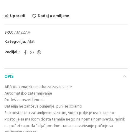
Uporedi
Dodaj u omiljene
SKU:
AMZZAV
Kategorija:
Alat
Podijeli
OPIS
ABB Automatska maska za zavarivanje
Automatsko zatamnjivanje
Podesiva osvetljenost
Baterija ne zahteva punjenje, puni se solarno
Sa konstantno zatamljenim vizirom, vidno polje je uvek tamno
Pošto je sa maskom dosta tamnije nego na normalnom svetlu, radnik
na početku posla “cilja” predmet rada,a zavarivanje počinje sa