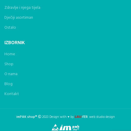
Zdravlje i njega tijela
Dječiji asortiman
Ostalo
IZBORNIK
Home
Shop
O nama
Blog
Kontakt
LAU
imPAK shop®
2023 Design with ♥ by
-FER
. web studio design