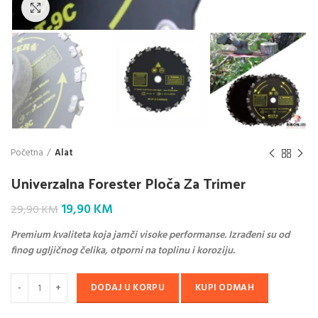
Klik da povećaš
Početna
Alat
Univerzalna Forester Ploča Za Trimer
Original
Current
19,90
KM
29,90
KM
price
price
Premium kvaliteta koja jamči visoke performanse. Izrađeni su od
was:
is:
finog ugljičnog čelika, otporni na toplinu i koroziju.
29,90 KM.
19,90 KM.
DODAJ U KORPU
KUPI ODMAH