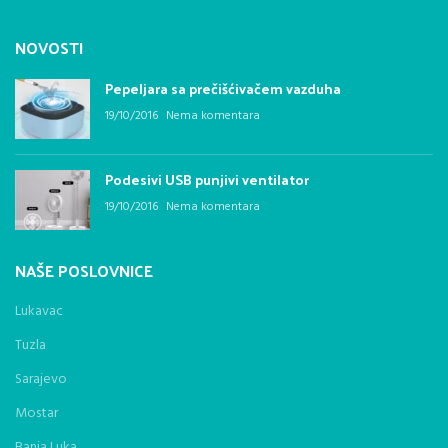
NOVOSTI
Pepeljara sa prečišćivačem vazduha
19/10/2016
Nema komentara
Podesivi USB punjivi ventilator
19/10/2016
Nema komentara
NAŠE POSLOVNICE
Lukavac
Tuzla
Sarajevo
Mostar
Banja Luka