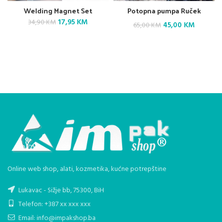
Welding Magnet Set
Potopna pumpa Ruček
Original
Current
17,95
KM
34,90
KM
Original
Current
45,00
KM
65,00
KM
price
price
price
price
was:
is:
34,90 KM.
17,95 KM.
was:
is:
65,00 KM.
45,00 K
Online web shop, alati, kozmetika, kućne potrepštine
Lukavac - Sižje bb, 75300, BiH
Telefon: +387 xx xxx xxx
Email: info@impakshop.ba