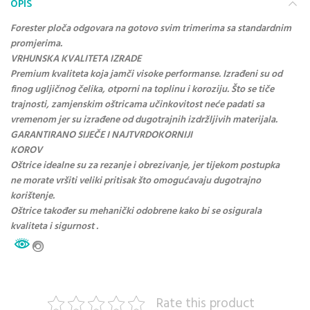
OPIS
Forester ploča odgovara na gotovo svim trimerima sa standardnim
promjerima.
VRHUNSKA KVALITETA IZRADE
Premium kvaliteta koja jamči visoke performanse. Izrađeni su od
finog ugljičnog čelika, otporni na toplinu i koroziju. Što se tiče
trajnosti, zamjenskim oštricama učinkovitost neće padati sa
vremenom jer su izrađene od dugotrajnih izdržljivih materijala.
GARANTIRANO SIJEČE I NAJTVRDOKORNIJI
KOROV
Oštrice idealne su za rezanje i obrezivanje, jer tijekom postupka
ne morate vršiti veliki pritisak što omogućavaju dugotrajno
korištenje.
Oštrice također su mehanički odobrene kako bi se osigurala
kvaliteta i sigurnost .
Rate this product