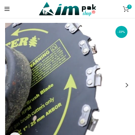
0
-33%