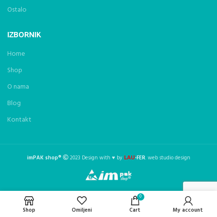
Ostalo
IZBORNIK
Home
Shop
O nama
Blog
Kontakt
LAU
imPAK shop®
2023 Design with ♥ by
-FER
. web studio design
0
Shop
Omiljeni
Cart
My account