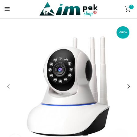
0
-50%