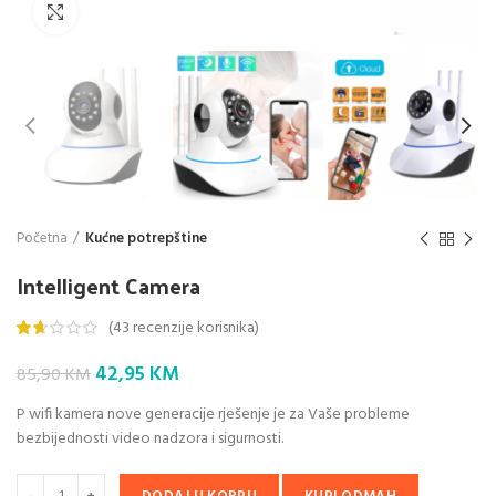
Klik da povećaš
Početna
Kućne potrepštine
Intelligent Camera
(
43
recenzije korisnika)
Original
Current
42,95
KM
85,90
KM
price
price
P wifi kamera nove generacije rješenje je za Vaše probleme
was:
is:
bezbijednosti video nadzora i sigurnosti.
85,90 KM.
42,95 KM.