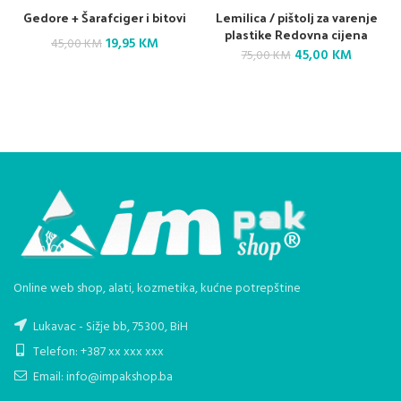
Gedore + Šarafciger i bitovi
Lemilica / pištolj za varenje
plastike Redovna cijena
Original
Current
19,95
KM
45,00
KM
Original
Current
45,00
KM
75,00
KM
price
price
price
price
was:
is:
was:
is:
75,00 KM.
45,00 K
45,00 KM.
19,95 KM.
Online web shop, alati, kozmetika, kućne potrepštine
Lukavac - Sižje bb, 75300, BiH
Telefon: +387 xx xxx xxx
Email: info@impakshop.ba