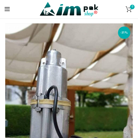
0
-31%