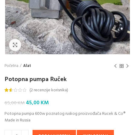
Klik da povećaš
Početna
Alat
Potopna pumpa Ruček
(
2
recenzije korisnika)
Original
Current
45,00
KM
65,00
KM
price
price
Potopna pumpa 600w poznatog ruskog proizvođača Rucek & Co®
was:
is:
Made in Russia
65,00 KM.
45,00 KM.