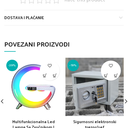
Rate this product
DOSTAVA I PLAĆANJE
POVEZANI PROIZVODI
-39%
-19%
Multifunkcionalna Led
Sigurnosni elektronski
Lampa Sa Zvučnikom I
trezor/sef