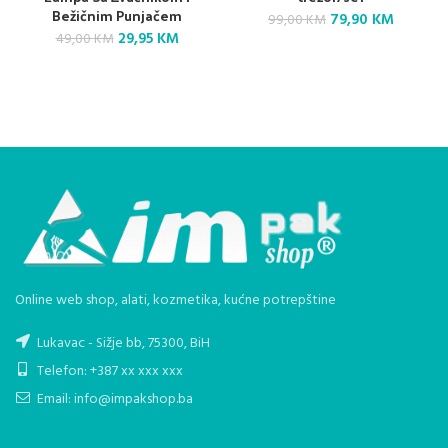
Bežičnim Punjačem
Original
Current
79,90
KM
99,00
KM
Original
Current
price
price
29,95
KM
49,00
KM
price
price
was:
is:
was:
is:
99,00 KM.
79,90 K
49,00 KM.
29,95 KM.
Online web shop, alati, kozmetika, kućne potrepštine
Lukavac - Sižje bb, 75300, BiH
Telefon: +387 xx xxx xxx
Email: info@impakshop.ba