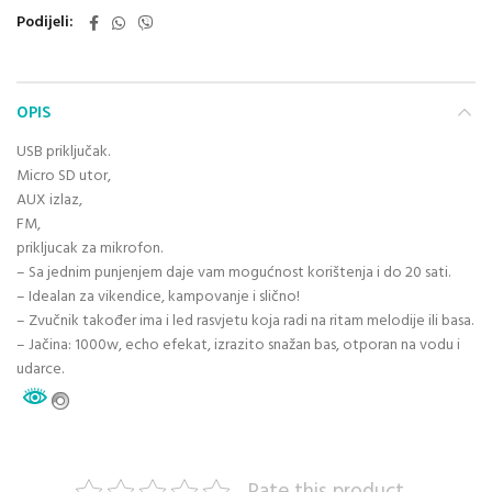
Podijeli
OPIS
USB priključak.
Micro SD utor,
AUX izlaz,
FM,
prikljucak za mikrofon.
–
Sa jednim punjenjem daje vam mogućnost korištenja i do 20 sati.
–
Idealan za vikendice, kampovanje i slično!
–
Zvučnik također ima i led rasvjetu koja radi na ritam melodije ili basa.
–
Jačina: 1000w, echo efekat, izrazito snažan bas, otporan na vodu i
udarce.