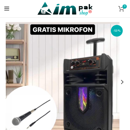
0
-53%