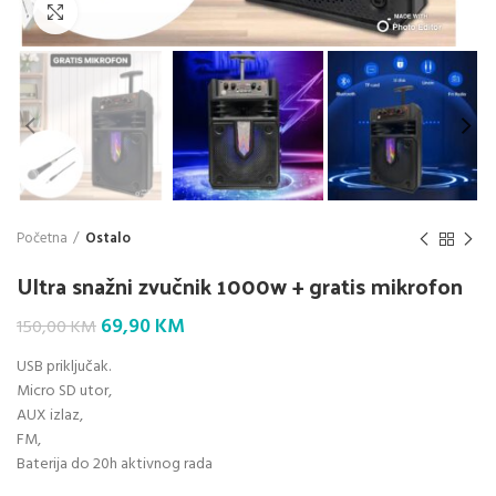
Klik da povećaš
Početna
Ostalo
Ultra snažni zvučnik 1000w + gratis mikrofon
Original
Current
69,90
KM
150,00
KM
price
price
USB priključak.
was:
is:
Micro SD utor,
150,00 KM.
69,90 KM.
AUX izlaz,
FM,
Baterija do 20h aktivnog rada