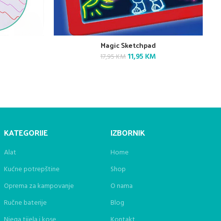
Magic Sketchpad
Current
Original
Current
11,95
KM
17,95
KM
price
price
price
is:
was:
is:
16,95 KM.
17,95 KM.
11,95 KM.
KATEGORIJE
IZBORNIK
Alat
Home
Kućne potrepštine
Shop
Oprema za kampovanje
O nama
Ručne baterije
Blog
Njega tijela i kose
Kontakt