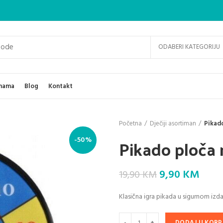
ODABERI KATEGORIJU
nama
Blog
Kontakt
Početna
Dječiji asortiman
Pikado
Pikado ploča 
-50%
Original
Curr
9,90
KM
19,90
KM
price
price
Klasična igra pikada u sigurnom izd
was:
is:
19,90 KM.
9,90
DODAJ U KORP