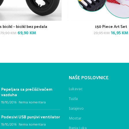
 bicikl – bicikl bez pedala
150 Piece Art Set
Original
Current
Original
69,90
KM
16,95
KM
79,90
KM
29,95
KM
price
price
price
was:
is:
was:
79,90 KM.
69,90 KM.
29,95 KM.
NAŠE POSLOVNICE
Pepeljara sa prečišćivačem
Lukavac
vazduha
Tuzla
19/10/2016
Nema komentara
Sarajevo
Podesivi USB punjivi ventilator
Mostar
19/10/2016
Nema komentara
Banja Luka