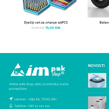
Dječiji set za crtanje 46PCS
Balans
Original
Current
15,00
KM
35,00
KM
price
price
was:
is:
35,00 KM.
15,00 KM.
NOVOSTI
Online web shop, alati, kozmetika, kućne
potrepštine
Lukavac - Sižje bb, 75300, BiH
Telefon: +387 xx xxx xxx