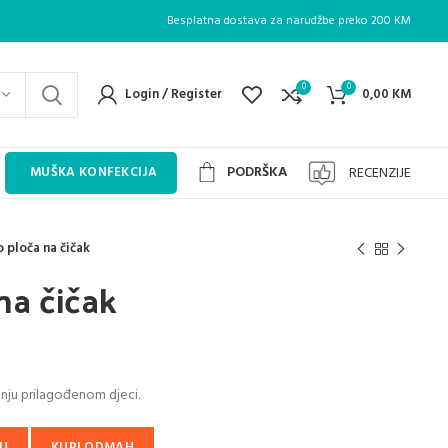
Besplatna dostava za narudžbe preko 200 KM
0
0
Login / Register
0,00
KM
PODRŠKA
RECENZIJE
MUŠKA KONFEKCIJA
 ploča na čičak
na čičak
ent
anju prilagođenom djeci.
 KM.
U
KUPI ODMAH