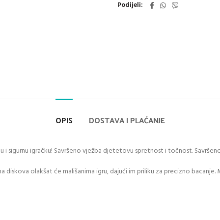
Podijeli
OPIS
DOSTAVA I PLAĆANJE
jnu i sigurnu igračku! Savršeno vježba djetetovu spretnost i točnost. Savršen
čina diskova olakšat će mališanima igru, dajući im priliku za precizno bacanje