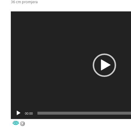
36 cm promjera
Video
Player
00:00