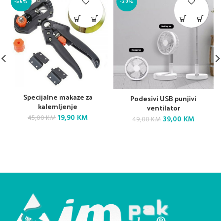
-56%
-20%
Specijalne makaze za
Podesivi USB punjivi
kalemljenje
ventilator
Original
Current
19,90
KM
45,00
KM
Original
Current
39,00
KM
49,00
KM
price
price
price
price
was:
is:
was:
is:
45,00 KM.
19,90 KM.
49,00 KM.
39,00 K