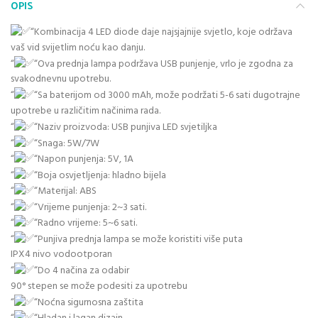
OPIS
“Kombinacija 4 LED diode daje najsjajnije svjetlo, koje održava
vaš vid svijetlim noću kao danju.
“
“Ova prednja lampa podržava USB punjenje, vrlo je zgodna za
svakodnevnu upotrebu.
“
“Sa baterijom od 3000 mAh, može podržati 5-6 sati dugotrajne
upotrebe u različitim načinima rada.
“
“Naziv proizvoda: USB punjiva LED svjetiljka
“
“Snaga: 5W/7W
“
“Napon punjenja: 5V, 1A
“
“Boja osvjetljenja: hladno bijela
“
“Materijal: ABS
“
“Vrijeme punjenja: 2~3 sati.
“
“Radno vrijeme: 5~6 sati.
“
“Punjiva prednja lampa se može koristiti više puta
IPX4 nivo vodootporan
“
“Do 4 načina za odabir
90° stepen se može podesiti za upotrebu
“
“Noćna sigurnosna zaštita