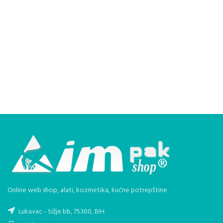
Online web shop, alati, kozmetika, kućne potrepštine
Lukavac - Sižje bb, 75300, BiH