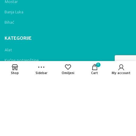
Mostar
Banja Luka
Bihać
KATEGORIJE
Alat
Kućne potrepštine
0
Oprema za kampovanje
Shop
Sidebar
Omiljeni
Cart
My account
Ručne baterije
Njega tijela i kose
Zdravlje i njega tijela
Dječiji asortiman
Ostalo