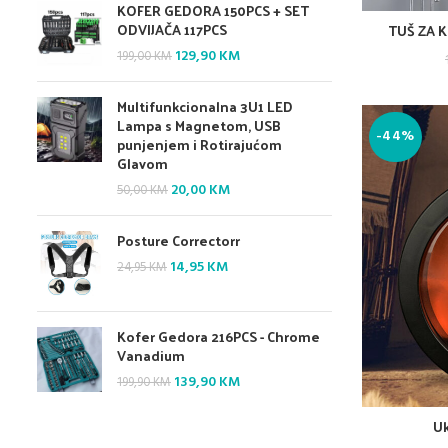
KOFER GEDORA 150PCS + SET
150,00 KM.
90,00 KM.
ODVIJAČA 117PCS
TUŠ ZA K
Original
Current
129,90
KM
199,00
KM
price
price
was:
is:
Multifunkcionalna 3U1 LED
199,00 KM.
129,90 KM.
Lampa s Magnetom, USB
-44%
punjenjem i Rotirajućom
Glavom
Original
Current
20,00
KM
50,00
KM
price
price
was:
is:
Posture Correctorr
50,00 KM.
20,00 KM.
Original
Current
14,95
KM
24,95
KM
price
price
was:
is:
24,95 KM.
14,95 KM.
Kofer Gedora 216PCS - Chrome
Vanadium
Original
Current
139,90
KM
199,90
KM
price
price
was:
is:
Uk
199,90 KM.
139,90 KM.