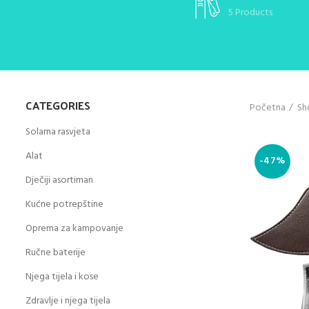
5 Products
CATEGORIES
Početna
Sh
Solarna rasvjeta
Alat
-47%
Dječiji asortiman
Kućne potrepštine
Oprema za kampovanje
Ručne baterije
Njega tijela i kose
Zdravlje i njega tijela