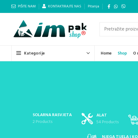
PIŠITE NAM
KONTAKTIRAJTE NAS
Pitanja
Kategorije
Home
Shop
O 
SOLARNA RASVJETA
ALAT
2 Products
54 Products
NJEGA TIJELA I KO