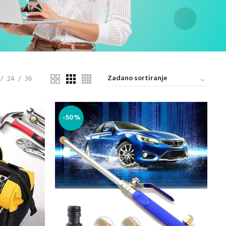
50 Products
24
36
-50%