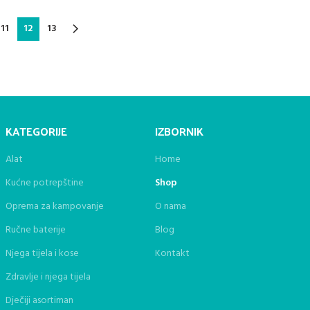
45,00 KM.
15,00 KM.
is:
11
12
13
.
14,95 KM.
KATEGORIJE
IZBORNIK
Alat
Home
Kućne potrepštine
Shop
Oprema za kampovanje
O nama
Ručne baterije
Blog
Njega tijela i kose
Kontakt
Zdravlje i njega tijela
Dječiji asortiman