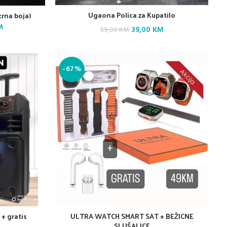
Ugaona Polica za Kupatilo
rna boja)
Current
M
Original
Current
39,00
KM
59,00
KM
price
price
price
is:
.
125,00 KM.
was:
is:
-67%
59,00 KM.
39,00 KM.
 + gratis
ULTRA WATCH SMART SAT + BEŽICNE
SLUŠALICE