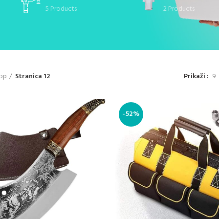
5 Products
2 Products
Prikaži
9
op
Stranica 12
-52%