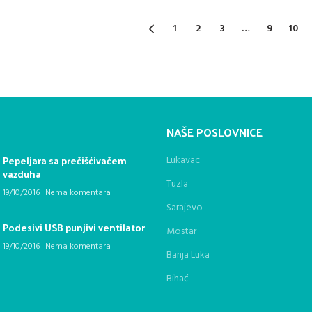
29,90 KM.
19,90 KM.
was:
1
2
3
…
9
10
25,00 KM
NAŠE POSLOVNICE
Pepeljara sa prečišćivačem
Lukavac
vazduha
Tuzla
19/10/2016
Nema komentara
Sarajevo
Podesivi USB punjivi ventilator
Mostar
19/10/2016
Nema komentara
Banja Luka
Bihać