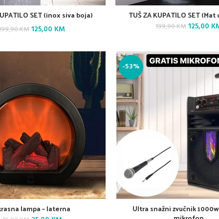
UPATILO SET (inox siva boja)
TUŠ ZA KUPATILO SET (Mat c
Original
125,00
K
199,90
KM
Original
Current
125,00
KM
199,90
KM
price
price
price
was:
199,90 KM
was:
is:
-53%
199,90 KM.
125,00 KM.
rasna lampa – laterna
Ultra snažni zvučnik 1000w
mikrofon