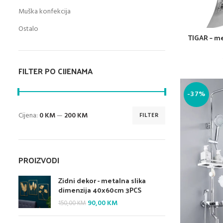
Muška konfekcija
Ostalo
TIGAR – m
FILTER PO CIJENAMA
-37%
Cijena:
0 KM
—
200 KM
FILTER
Minimalna
Maksimalna
cijena
cijena
PROIZVODI
Zidni dekor - metalna slika
dimenzija 40x60cm 3PCS
Original
Current
90,00
KM
150,00
KM
price
price
was:
is: