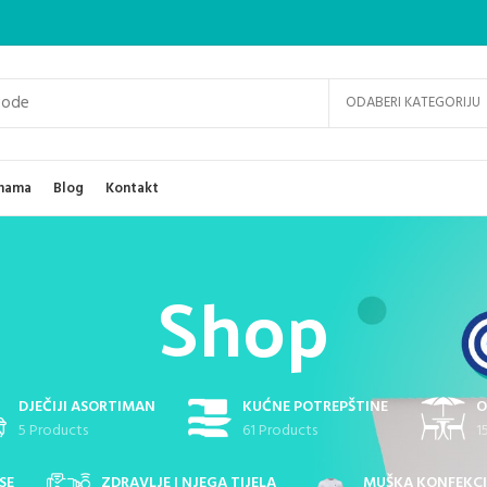
ODABERI KATEGORIJU
nama
Blog
Kontakt
Shop
DJEČIJI ASORTIMAN
KUĆNE POTREPŠTINE
O
5 Products
61 Products
1
SE
ZDRAVLJE I NJEGA TIJELA
MUŠKA KONFEKCI