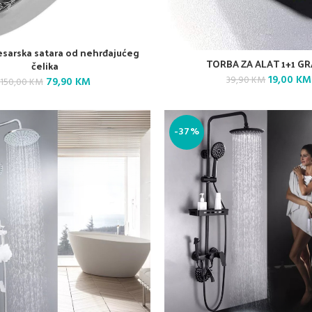
esarska satara od nehrđajućeg
TORBA ZA ALAT 1+1 GR
čelika
Original
19,00
KM
Original
Current
39,90
KM
79,90
KM
150,00
KM
price
price
price
was:
was:
is:
39,90 KM.
150,00 KM.
79,90 KM.
-37%