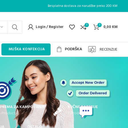
Besplatna dostava za narudžbe preko 200 KM
0
0
Login / Register
0,00
KM
PODRŠKA
RECENZIJE
MUŠKA KONFEKCIJA
PREMA ZA KAMPOVANJE
RUČNE BATERIJE
5 Products
3 Products
JA
OSTALO