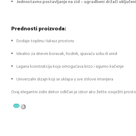
Jednostavno postavljanje na zid – ugradbeni držači uključen
Prednosti proizvoda:
Dodaje toplinu i luksuz prostoru
Idealno za dnevni boravak, hodnik, spavaću sobu ili ured
Lagana konstrukcija koja omogućava brzo i sigurno kačenje
Univerzalni dizajn koji se uklapa u sve stilove interijera
Ovaj elegantni zidni dekor odličan je izbor ako želite osvježiti prosto