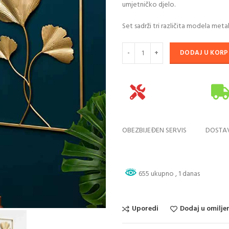
umjetničko djelo.
150,00 KM.
90
Set sadrži tri različita modela meta
DODAJ U KORP
OBEZBIJEĐEN SERVIS
DOSTA
655 ukupno
, 1 danas
Uporedi
Dodaj u omilje