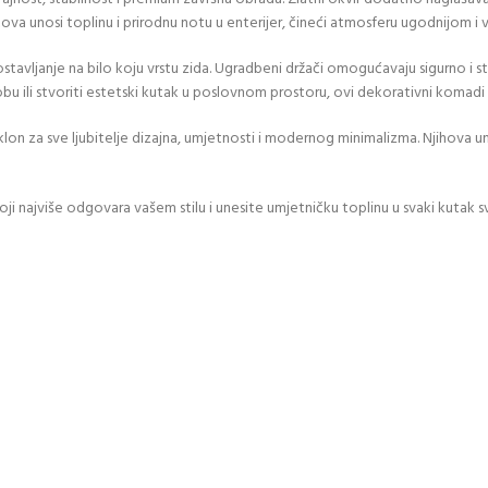
tova unosi toplinu i prirodnu notu u enterijer, čineći atmosferu ugodnijom i 
 postavljanje na bilo koju vrstu zida. Ugradbeni držači omogućavaju sigurno 
 ili stvoriti estetski kutak u poslovnom prostoru, ovi dekorativni komadi p
oklon za sve ljubitelje dizajna, umjetnosti i modernog minimalizma. Njihova
koji najviše odgovara vašem stilu i unesite umjetničku toplinu u svaki kutak