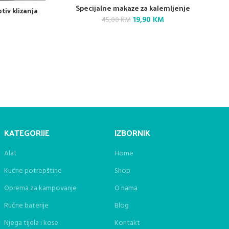
Specijalne makaze za kalemljenje
tiv klizanja
Original
Current
19,90
KM
45,00
KM
price
price
was:
is:
45,00 KM.
19,90 KM.
KATEGORIJE
IZBORNIK
Alat
Home
Kućne potrepštine
Shop
Oprema za kampovanje
O nama
Ručne baterije
Blog
Njega tijela i kose
Kontakt