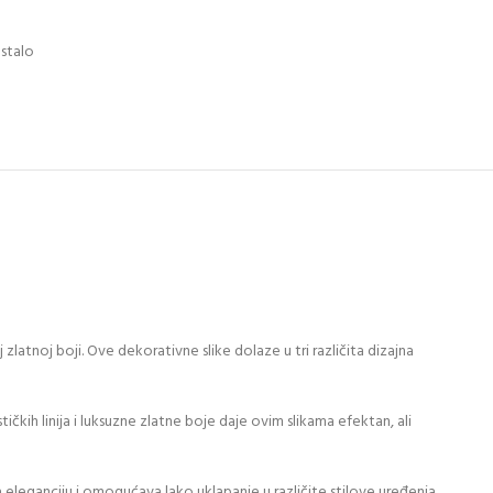
stalo
atnoj boji. Ove dekorativne slike dolaze u tri različita dizajna
tičkih linija i luksuzne zlatne boje daje ovim slikama efektan, ali
eleganciju i omogućava lako uklapanje u različite stilove uređenja,