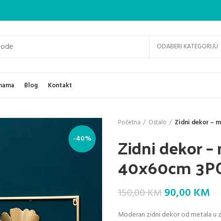
ODABERI KATEGORIJU
nama
Blog
Kontakt
Početna
Ostalo
Zidni dekor – 
Zidni dekor –
-40%
40x60cm 3P
Original
Cu
90,00
KM
150,00
KM
price
pr
Moderan zidni dekor od metala u zlat
was:
is: