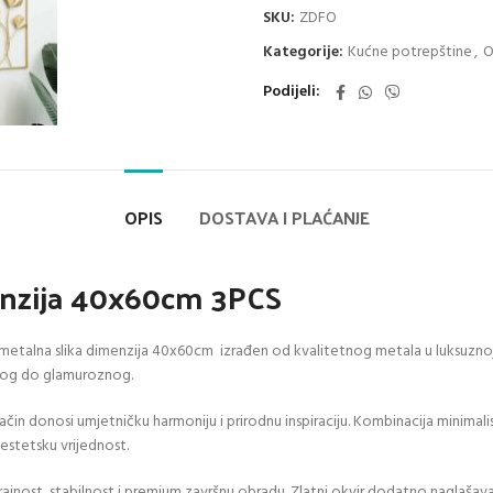
SKU:
ZDFO
Kategorije:
Kućne potrepštine
,
O
Podijeli
OPIS
DOSTAVA I PLAĆANJE
menzija 40x60cm 3PCS
etalna slika dimenzija 40x60cm izrađen od kvalitetnog metala u luksuznoj zl
ičkog do glamuroznog.
način donosi umjetničku harmoniju i prirodnu inspiraciju. Kombinacija minimalis
estetsku vrijednost.
ajnost, stabilnost i premium završnu obradu. Zlatni okvir dodatno naglašava 