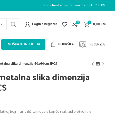
Besplatna dostava za narudžbe preko 200 KM
0
0
Login / Register
0,00
KM
PODRŠKA
RECENZIJE
MUŠKA KONFEKCIJA
metalna slika dimenzija 40x60cm 3PCS
 metalna slika dimenzija
CS
rrent
ice
noj boji – tri različita modela koji će svaki zid pretvoriti u