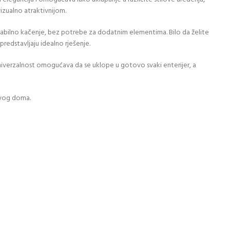
vizualno atraktivnijom.
i stabilno kačenje, bez potrebe za dodatnim elementima. Bilo da želite
redstavljaju idealno rješenje.
 univerzalnost omogućava da se uklope u gotovo svaki enterijer, a
 svog doma.