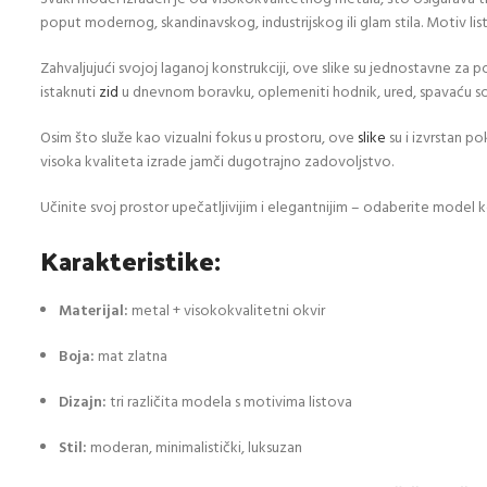
poput modernog, skandinavskog, industrijskog ili glam stila. Motiv lis
Zahvaljujući svojoj laganoj konstrukciji, ove slike su jednostavne za
istaknuti
zid
u dnevnom boravku, oplemeniti hodnik, ured, spavaću sobu
Osim što služe kao vizualni fokus u prostoru, ove
slike
su i izvrstan p
visoka kvaliteta izrade jamči dugotrajno zadovoljstvo.
Učinite svoj prostor upečatljivijim i elegantnijim – odaberite model 
Karakteristike:
Materijal:
metal + visokokvalitetni okvir
Boja:
mat zlatna
Dizajn:
tri različita modela s motivima listova
Stil:
moderan, minimalistički, luksuzan