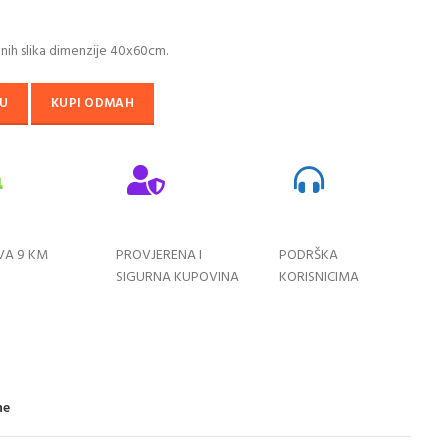
,00 KM.
lnih slika dimenzije 40x60cm.
U
KUPI ODMAH
VA 9 KM
PROVJERENA I
PODRŠKA
SIGURNA KUPOVINA
KORISNICIMA
ne