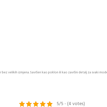
i
r bez velikih izmjena. Savršen kao poklon ili kao završni detalj za svaki moder
5/5 - (4 votes)