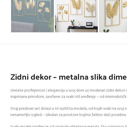
Zidni dekor – metalna slika di
Unesite profinjenost i eleganciju u svoj dom uz moderan zidni dekor-m
inspirisana prirodom, savršene za svaki stil uređenja – od minimalist
Ovaj predivan set dolazi u tri različita modela, od kojih svaki na svoj 
nenametljiv izgled – idealan za prostore kojima želimo dati posebnu 
Svaki model izrađen je od visokokvalitetnog metala, što osigurava tr