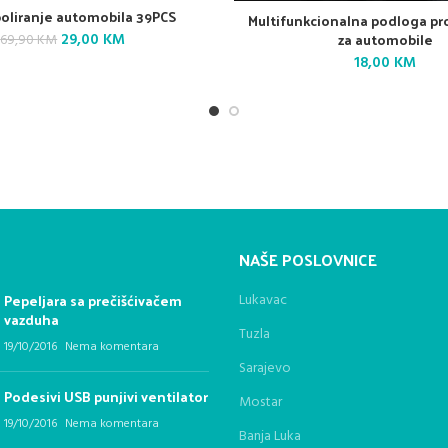
poliranje automobila 39PCS
Multifunkcionalna podloga pro
za automobile
Original
Current
29,00
KM
69,90
KM
price
price
18,00
KM
was:
is:
69,90 KM.
29,00 KM.
NAŠE POSLOVNICE
Pepeljara sa prečišćivačem
Lukavac
vazduha
Tuzla
19/10/2016
Nema komentara
Sarajevo
Podesivi USB punjivi ventilator
Mostar
19/10/2016
Nema komentara
Banja Luka