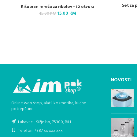
Set za 
Kišobran mreža za ribolov – 12 otvora
Original
Current
15,00
KM
45,00
KM
price
price
was:
is:
45,00 KM.
15,00 KM.
NOVOSTI
Online web shop, alati, kozmetika, kućne
potrepštine
Lukavac - Sižje bb, 75300, BiH
Telefon: +387 xx xxx xxx