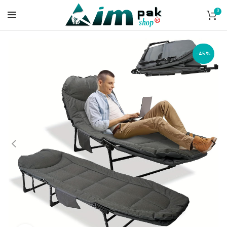
0
-45%