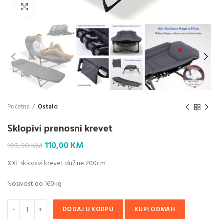
Klik da povećaš
Početna
Ostalo
Sklopivi prenosni krevet
Original
Current
110,00
KM
199,90
KM
price
price
XXL sklopivi krevet dužine 200cm
was:
is:
199,90 KM.
110,00 KM.
Nosivost do 160kg
DODAJ U KORPU
KUPI ODMAH