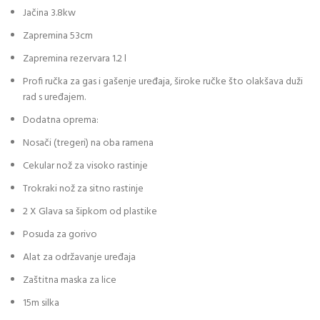
Jačina 3.8kw
Zapremina 53cm
Zapremina rezervara 1.2 l
Profi ručka za gas i gašenje uređaja, široke ručke što olakšava duži
rad s uređajem.
Dodatna oprema:
Nosači (tregeri) na oba ramena
Cekular nož za visoko rastinje
Trokraki nož za sitno rastinje
2 X Glava sa šipkom od plastike
Posuda za gorivo
Alat za održavanje uređaja
Zaštitna maska za lice
15m silka