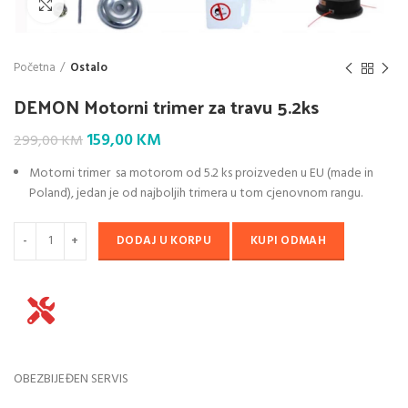
Klik da povećaš
Početna
Ostalo
DEMON Motorni trimer za travu 5.2ks
Original
Current
159,00
KM
299,00
KM
price
price
Motorni trimer sa motorom od 5.2 ks proizveden u EU (made in
was:
is:
Poland), jedan je od najboljih trimera u tom cjenovnom rangu.
299,00 KM.
159,00 KM.
DODAJ U KORPU
KUPI ODMAH
OBEZBIJEĐEN SERVIS