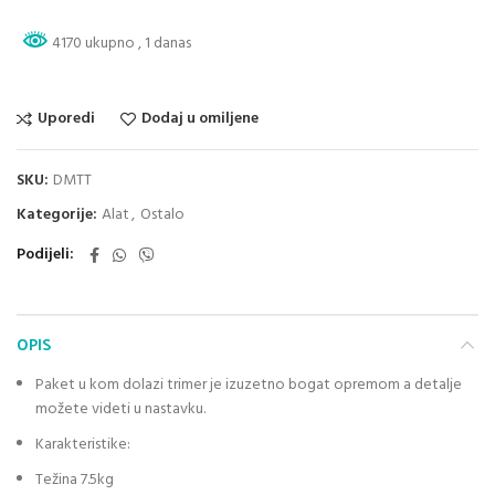
4170 ukupno
, 1 danas
Uporedi
Dodaj u omiljene
SKU:
DMTT
Kategorije:
Alat
,
Ostalo
Podijeli
OPIS
Paket u kom dolazi trimer je izuzetno bogat opremom a detalje
možete videti u nastavku.
Karakteristike:
Težina 7.5kg