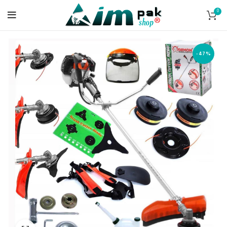
0
-47%