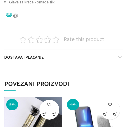
Glava za kraće komade silk
Rate this product
DOSTAVA I PLAĆANJE
POVEZANI PROIZVODI
-59%
-49%