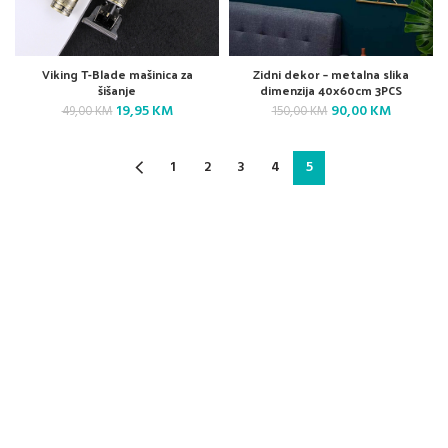
Viking T-Blade mašinica za
Zidni dekor – metalna slika
šišanje
dimenzija 40x60cm 3PCS
Original
Current
Original
Current
19,95
KM
90,00
KM
49,00
KM
150,00
KM
price
price
price
price
was:
is:
was:
is:
49,00 KM.
19,95 KM.
150,00 KM.
90,00 KM
1
2
3
4
5