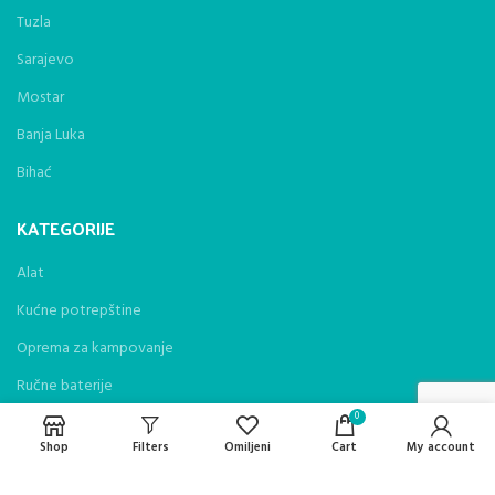
Tuzla
Sarajevo
Mostar
Banja Luka
Bihać
KATEGORIJE
Alat
Kućne potrepštine
Oprema za kampovanje
Ručne baterije
0
Njega tijela i kose
Shop
Filters
Omiljeni
Cart
My account
Zdravlje i njega tijela